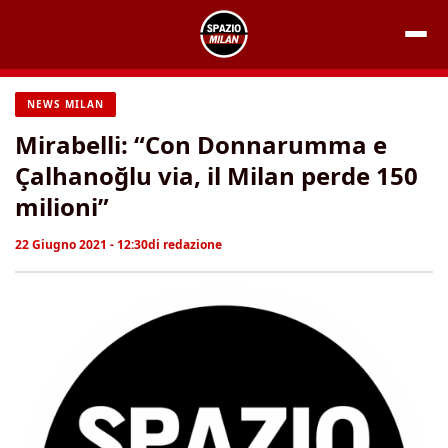
Vai
al
contenuto
NEWS MILAN
Mirabelli: “Con Donnarumma e
Çalhanoğlu via, il Milan perde 150
milioni”
22 Giugno 2021 - 12:30
di
redazione