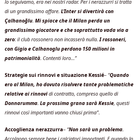
lo seguivamo, era nei nostri radar.
Per i nerazzurri si tratta
di un grandissimo affare.
L’Inter si divertirà con
Çalhanoğlu
.
Mi spiace che il Milan perda un
grandissimo giocatore e che soprattutto vada via a
zero
: il club rossonero non incasserà nulla.
I rossoneri,
con Gigio e Calhanoglu perdono 150 milioni in
patrimonialità
. Contenti loro…”
Strategie sui rinnovi e situazione Kessié
–
“
Quando
ero al Milan, ho dovuto risolvere tante problematiche
relative ai rinnovi
di contratto, compreso quello di
Donnarumma
.
La prossima grana sarà Kessie
, questi
rinnovi così importanti vanno chiusi prima”
.
Accoglienza nerazzurra
–
“
Non sarà un problema
.
Accolgono sempre bene i calciatori importanti. E quando lo