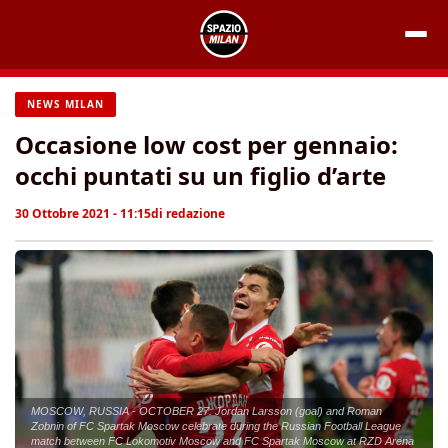
Vai
al
contenuto
NEWS MILAN
Occasione low cost per gennaio:
occhi puntati su un figlio d’arte
30 Ottobre 2021 - 11:15
di
redazione
MOSCOW, RUSSIA - OCTOBER 27: Jordan Larsson (goal) and Roman
Zobnin of FC Spartak Moscow celebrate during the Russian Football League
match between FC Lokomotiv Moscow and FC Spartak Moscow at RZD Arena