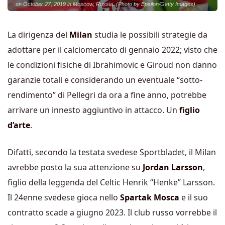
on October 27, 2019 in Moscow, Russia. (Photo by Epsilon/Getty Images)
La dirigenza del
Milan
studia le possibili strategie da
adottare per il calciomercato di gennaio 2022; visto che
le condizioni fisiche di Ibrahimovic e Giroud non danno
garanzie totali e considerando un eventuale “sotto-
rendimento” di Pellegri da ora a fine anno, potrebbe
arrivare un innesto aggiuntivo in attacco. Un
figlio
d’arte
.
Difatti, secondo la testata svedese Sportbladet, il Milan
avrebbe posto la sua attenzione su
Jordan Larsson
,
figlio della leggenda del Celtic Henrik “Henke” Larsson.
Il 24enne svedese gioca nello
Spartak Mosca
e il suo
contratto scade a giugno 2023. Il club russo vorrebbe il