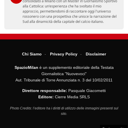
consolidato a Milano con un Master in Giornalismo Sportivo
alla Cattolica: un'esperienza che ha svoltato il mio
approccio, permettendomi di raccontare oggi l'universo
rossonero con una prospettiva che unisce la narrazione del
Sud alla dinamicità della capitale del calcio italiano.
Chi Siamo
Privacy Policy
Disclaimer
SpazioMilan
è un supplemento editoriale della Testata
Giornalistica "Nuovevoci"
Aut. Tribunale di Torre Annunziata n. 3 del 10/02/2011
Direttore responsabile:
Pasquale Giacometti
Editore:
Cierre Media SRLS
Photo Credits: l’editore ha i diritti di utilizzo delle immagini presenti sul
sito.