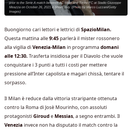
prior to the Serie A match between AC Milan and Torino FC at Stadio Giuseppe
Meazza on October 26, 2021 in Milan, Italy. (Photo by Marco Luzzani/Getty
Images)
Buongiorno cari lettori e lettrici di
SpazioMilan.
Questa mattina alle
9:45
parlerà il mister rossonero
alla vigilia di
Venezia-Milan
in programma
domani
alle 12:30.
Trasferta insidiosa per il Diavolo che vuole
conquistare i 3 punti a tutti i costi per mettere
pressione all’Inter capolista e magari chissà, tentare il
sorpasso.
Il Milan è reduce dalla vittoria straripante ottenuta
contro la Roma di Josè Mourinho, con assoluti
protagonisti
Giroud
e
Messias
, a segno entrambi. Il
Venezia
invece non ha disputato il match contro la