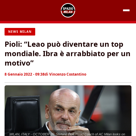
Vai
al
contenuto
NEWS MILAN
Pioli: “Leao può diventare un top
mondiale. Ibra è arrabbiato per un
motivo”
8 Gennaio 2022 - 09:38
di
Vincenzo Costantino
MILAN, ITALY - OCTOBER 26: Stefano Pioli, Head Coach of AC Milan looks on