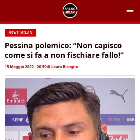
Vai
al
contenuto
NEWS MILAN
Pessina polemico: “Non capisco
come si fa a non fischiare fallo!”
15 Maggio 2022 - 20:50
di
Laura Bisogno