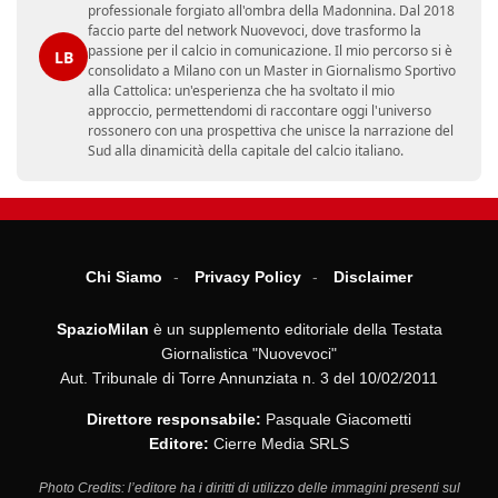
professionale forgiato all'ombra della Madonnina. Dal 2018
faccio parte del network Nuovevoci, dove trasformo la
passione per il calcio in comunicazione. Il mio percorso si è
LB
consolidato a Milano con un Master in Giornalismo Sportivo
alla Cattolica: un'esperienza che ha svoltato il mio
approccio, permettendomi di raccontare oggi l'universo
rossonero con una prospettiva che unisce la narrazione del
Sud alla dinamicità della capitale del calcio italiano.
Chi Siamo
Privacy Policy
Disclaimer
SpazioMilan
è un supplemento editoriale della Testata
Giornalistica "Nuovevoci"
Aut. Tribunale di Torre Annunziata n. 3 del 10/02/2011
Direttore responsabile:
Pasquale Giacometti
Editore:
Cierre Media SRLS
Photo Credits: l’editore ha i diritti di utilizzo delle immagini presenti sul