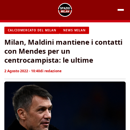
Vai
al
contenuto
CALCIOMERCATO DEL MILAN
NEWS MILAN
Milan, Maldini mantiene i contatti
con Mendes per un
centrocampista: le ultime
2 Agosto 2022 - 10:40
di
redazione