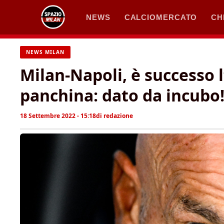
Vai
NEWS
CALCIOMERCATO
CH
al
contenuto
NEWS MILAN
Milan-Napoli, è successo l
panchina: dato da incubo
18 Settembre 2022 - 15:18
di
redazione