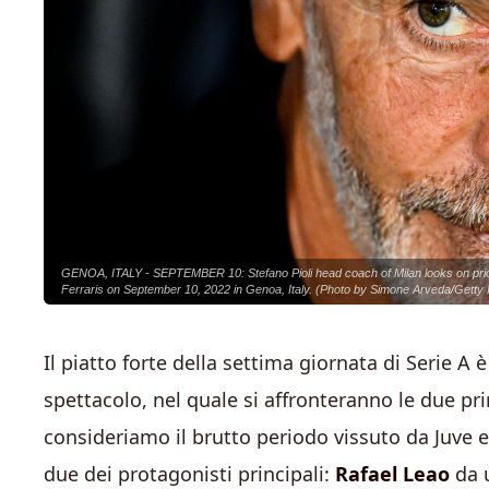
GENOA, ITALY - SEPTEMBER 10: Stefano Pioli head coach of Milan looks on prior
Ferraris on September 10, 2022 in Genoa, Italy. (Photo by Simone Arveda/Getty
Il piatto forte della settima giornata di Serie A
spettacolo, nel quale si affronteranno le due prin
consideriamo il brutto periodo vissuto da Juve
due dei protagonisti principali:
Rafael Leao
da 