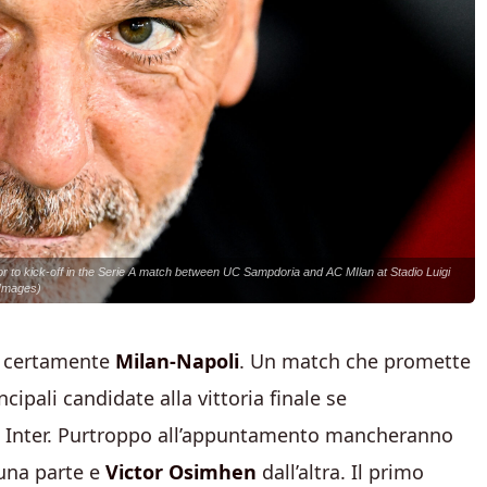
 to kick-off in the Serie A match between UC Sampdoria and AC MIlan at Stadio Luigi
 Images)
 è certamente
Milan-Napoli
. Un match che promette
cipali candidate alla vittoria finale se
 e Inter. Purtroppo all’appuntamento mancheranno
una parte e
Victor Osimhen
dall’altra. Il primo