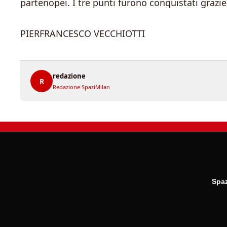
partenopei. I tre punti furono conquistati grazi
PIERFRANCESCO VECCHIOTTI
redazione
R
Redazione SpaziMilan
Spaz