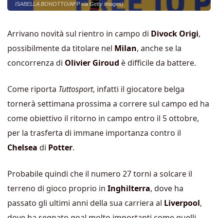
ISABELLA BONOTTO/AFP via Getty Images)
Arrivano novità sul rientro in campo di
Divock Origi
,
possibilmente da titolare nel
Milan
, anche se la
concorrenza di
Olivier Giroud
è difficile da battere.
Come riporta
Tuttosport
, infatti il giocatore belga
tornerà settimana prossima a correre sul campo ed ha
come obiettivo il ritorno in campo entro il 5 ottobre,
per la trasferta di immane importanza contro il
Chelsea
di
Potter
.
Probabile quindi che il numero 27 torni a solcare il
terreno di gioco proprio in
Inghilterra
, dove ha
passato gli ultimi anni della sua carriera al
Liverpool
,
dove ha segnato goal molto importanti come quelli