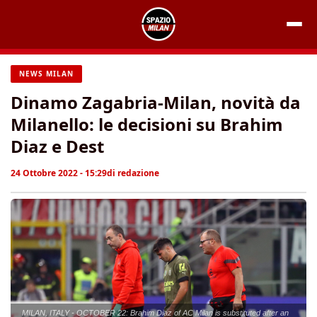
Vai
al
contenuto
NEWS MILAN
Dinamo Zagabria-Milan, novità da
Milanello: le decisioni su Brahim
Diaz e Dest
24 Ottobre 2022 - 15:29
di
redazione
MILAN, ITALY - OCTOBER 22: Brahim Diaz of AC Milan is substituted after an