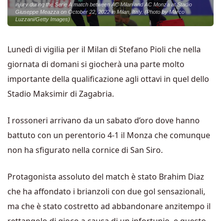
injury during the Serie A match between AC Milan and AC Monza at Stadio
Giuseppe Meazza on October 22, 2022 in Milan, Italy. (Photo by Marco
Luzzani/Getty Images)
Lunedì di vigilia per il Milan di Stefano Pioli che nella
giornata di domani si giocherà una parte molto
importante della qualificazione agli ottavi in quel dello
Stadio Maksimir di Zagabria.
I rossoneri arrivano da un sabato d’oro dove hanno
battuto con un perentorio 4-1 il Monza che comunque
non ha sfigurato nella cornice di San Siro.
Protagonista assoluto del match è stato Brahim Diaz
che ha affondato i brianzoli con due gol sensazionali,
ma che è stato costretto ad abbandonare anzitempo il