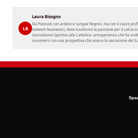
Laura Bisogno
Da Pozzuoli con ardore e sangue flegreo, ma con il cuore prof
LB
network Nuovevoci, dove trasformo la passione per il calcio i
Giornalismo Sportivo alla Cattolica: un'esperienza che ha svol
rossonero con una prospettiva che unisce la narrazione del Sud 
Spaz