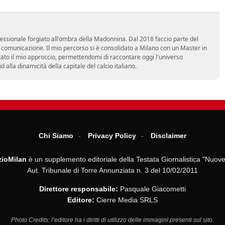
essionale forgiato all'ombra della Madonnina. Dal 2018 faccio parte del
n comunicazione. Il mio percorso si è consolidato a Milano con un Master in
tato il mio approccio, permettendomi di raccontare oggi l'universo
alla dinamicità della capitale del calcio italiano.
Chi Siamo
Privacy Policy
Disclaimer
ioMilan
è un supplemento editoriale della Testata Giornalistica "Nuove
Aut. Tribunale di Torre Annunziata n. 3 del 10/02/2011
Direttore responsabile:
Pasquale Giacometti
Editore:
Cierre Media SRLS
Photo Credits: l’editore ha i diritti di utilizzo delle immagini presenti sul sito.