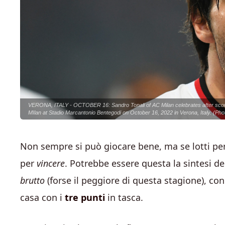
VERONA, ITALY - OCTOBER 16: Sandro Tonali of AC Milan celebrates after scori
MIlan at Stadio Marcantonio Bentegodi on October 16, 2022 in Verona, Italy. (Ph
Non sempre si può giocare bene, ma se lotti pe
per
vincere
. Potrebbe essere questa la sintesi de
brutto
(forse il peggiore di questa stagione), c
casa con i
tre punti
in tasca.