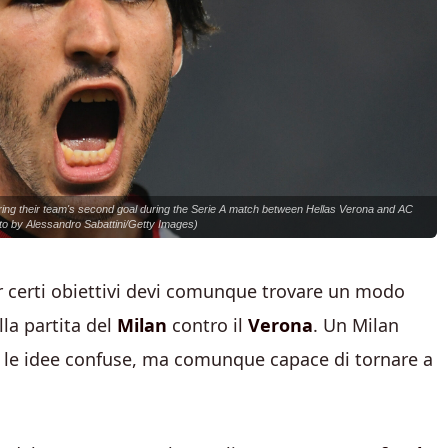
ng their team's second goal during the Serie A match between Hellas Verona and AC
oto by Alessandro Sabattini/Getty Images)
r certi obiettivi devi comunque trovare un modo
lla partita del
Milan
contro il
Verona
. Un Milan
on le idee confuse, ma comunque capace di tornare a