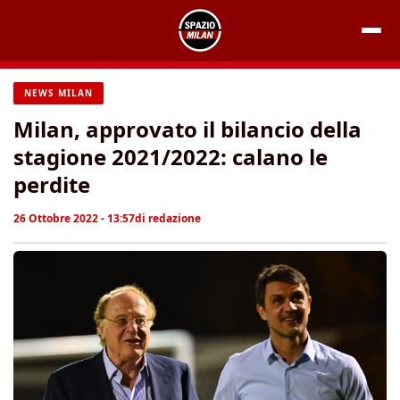
Vai
al
contenuto
NEWS MILAN
Milan, approvato il bilancio della
stagione 2021/2022: calano le
perdite
26 Ottobre 2022 - 13:57
di
redazione