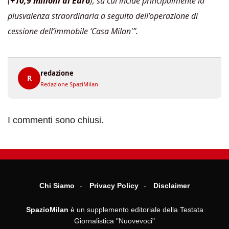
(
+10,9 milioni di Euro
), su cui incide principalmente la
plusvalenza straordinaria a seguito dell’operazione di
cessione dell’immobile ‘Casa Milan'”.
redazione
R
Redazione SpaziMilan
I commenti sono chiusi.
Chi Siamo
Privacy Policy
Disclaimer
SpazioMilan
è un supplemento editoriale della Testata
Giornalistica "Nuovevoci"