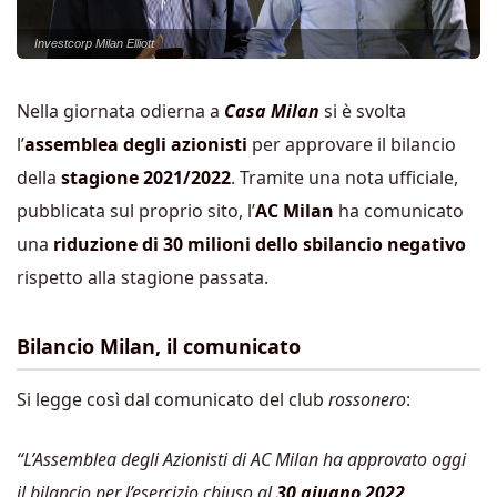
Investcorp Milan Elliott
Nella giornata odierna a
Casa Milan
si è svolta
l’
assemblea degli azionisti
per approvare il bilancio
della
stagione 2021/2022
. Tramite una nota ufficiale,
pubblicata sul proprio sito, l’
AC Milan
ha comunicato
una
riduzione di 30 milioni dello sbilancio negativo
rispetto alla stagione passata.
Bilancio Milan, il comunicato
Si legge così dal comunicato del club
rossonero
:
“L’Assemblea degli Azionisti di AC Milan ha approvato oggi
il bilancio per l’esercizio chiuso al
30 giugno 2022
,