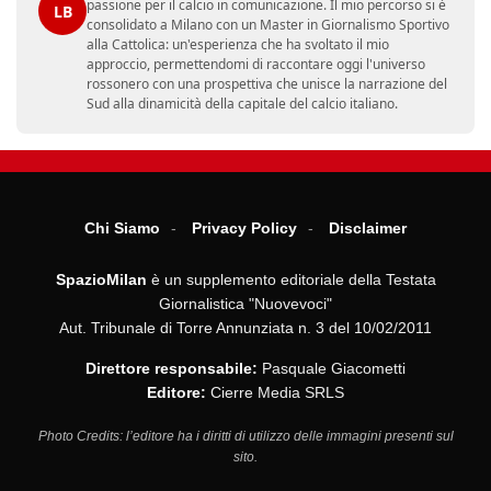
passione per il calcio in comunicazione. Il mio percorso si è
LB
consolidato a Milano con un Master in Giornalismo Sportivo
alla Cattolica: un'esperienza che ha svoltato il mio
approccio, permettendomi di raccontare oggi l'universo
rossonero con una prospettiva che unisce la narrazione del
Sud alla dinamicità della capitale del calcio italiano.
Chi Siamo
Privacy Policy
Disclaimer
SpazioMilan
è un supplemento editoriale della Testata
Giornalistica "Nuovevoci"
Aut. Tribunale di Torre Annunziata n. 3 del 10/02/2011
Direttore responsabile:
Pasquale Giacometti
Editore:
Cierre Media SRLS
Photo Credits: l’editore ha i diritti di utilizzo delle immagini presenti sul
sito.