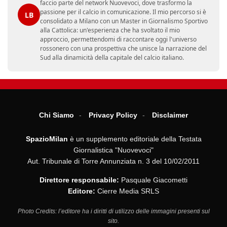
faccio parte del network Nuovevoci, dove trasformo la
passione per il calcio in comunicazione. Il mio percorso si è
LB
consolidato a Milano con un Master in Giornalismo Sportivo
alla Cattolica: un'esperienza che ha svoltato il mio
approccio, permettendomi di raccontare oggi l'universo
rossonero con una prospettiva che unisce la narrazione del
Sud alla dinamicità della capitale del calcio italiano.
Chi Siamo
Privacy Policy
Disclaimer
SpazioMilan
è un supplemento editoriale della Testata
Giornalistica "Nuovevoci"
Aut. Tribunale di Torre Annunziata n. 3 del 10/02/2011
Direttore responsabile:
Pasquale Giacometti
Editore:
Cierre Media SRLS
Photo Credits: l’editore ha i diritti di utilizzo delle immagini presenti sul
sito.