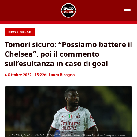
Vai
al
contenuto
NEWS MILAN
Tomori sicuro: “Possiamo battere il
Chelsea”, poi il commento
sull’esultanza in caso di goal
4 Ottobre 2022 - 15:22
di
Laura Bisogno
EMPOLI, ITALY - OCTOBER 01: Oluwafikayomi Oluwadamilola Fikayo Tomori