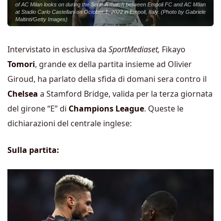
of AC Milan looks on during the Serie A match between Empoli FC and AC MIlan
at Stadio Carlo Castellani on October 1, 2022 in Empoli, Italy. (Photo by Gabriele
Maltinti/Getty Images)
Intervistato in esclusiva da
SportMediaset,
Fikayo
Tomori
, grande ex della partita insieme ad Olivier
Giroud, ha parlato della sfida di domani sera contro il
Chelsea
a Stamford Bridge, valida per la terza giornata
del girone “E” di
Champions League
. Queste le
dichiarazioni del centrale inglese:
Sulla partita: