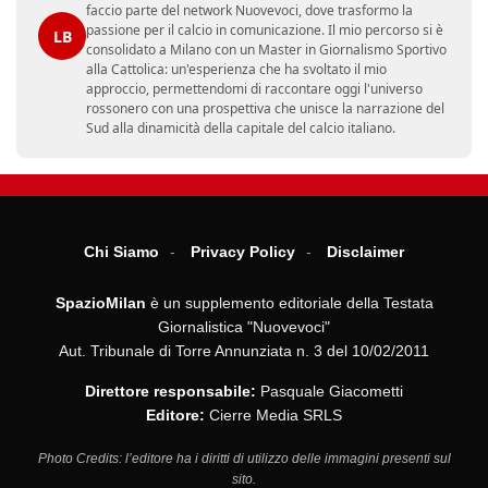
faccio parte del network Nuovevoci, dove trasformo la
passione per il calcio in comunicazione. Il mio percorso si è
LB
consolidato a Milano con un Master in Giornalismo Sportivo
alla Cattolica: un'esperienza che ha svoltato il mio
approccio, permettendomi di raccontare oggi l'universo
rossonero con una prospettiva che unisce la narrazione del
Sud alla dinamicità della capitale del calcio italiano.
Chi Siamo
Privacy Policy
Disclaimer
SpazioMilan
è un supplemento editoriale della Testata
Giornalistica "Nuovevoci"
Aut. Tribunale di Torre Annunziata n. 3 del 10/02/2011
Direttore responsabile:
Pasquale Giacometti
Editore:
Cierre Media SRLS
Photo Credits: l’editore ha i diritti di utilizzo delle immagini presenti sul
sito.