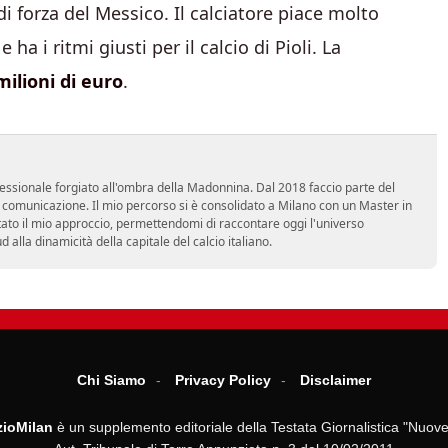
i forza del Messico. Il calciatore piace molto
a i ritmi giusti per il calcio di Pioli. La
milioni di euro
.
essionale forgiato all'ombra della Madonnina. Dal 2018 faccio parte del
n comunicazione. Il mio percorso si è consolidato a Milano con un Master in
tato il mio approccio, permettendomi di raccontare oggi l'universo
alla dinamicità della capitale del calcio italiano.
Chi Siamo
Privacy Policy
Disclaimer
ioMilan
è un supplemento editoriale della Testata Giornalistica "Nuove