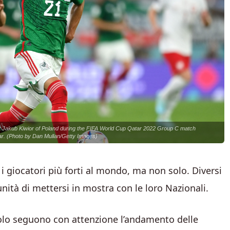
 Jakub Kiwior of Poland during the FIFA World Cup Qatar 2022 Group C match
r. (Photo by Dan Mullan/Getty Images)
i giocatori più forti al mondo, ma non solo. Diversi
ità di mettersi in mostra con le loro Nazionali.
solo seguono con attenzione l’andamento delle