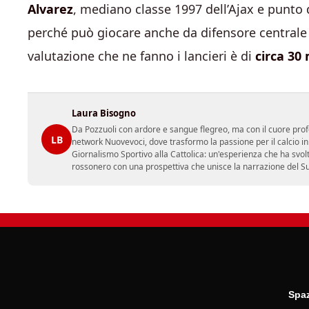
Alvarez
, mediano classe 1997 dell’Ajax e punto d
perché può giocare anche da difensore centrale e h
valutazione che ne fanno i lancieri è di
circa
30 
Laura Bisogno
Da Pozzuoli con ardore e sangue flegreo, ma con il cuore prof
LB
network Nuovevoci, dove trasformo la passione per il calcio i
Giornalismo Sportivo alla Cattolica: un'esperienza che ha svol
rossonero con una prospettiva che unisce la narrazione del Sud 
Spaz