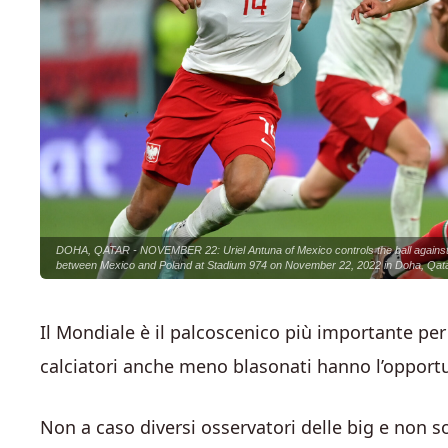
DOHA, QATAR - NOVEMBER 22: Uriel Antuna of Mexico controls the ball against
between Mexico and Poland at Stadium 974 on November 22, 2022 in Doha, Qata
Il Mondiale è il palcoscenico più importante per 
calciatori anche meno blasonati hanno l’opportun
Non a caso diversi osservatori delle big e non 