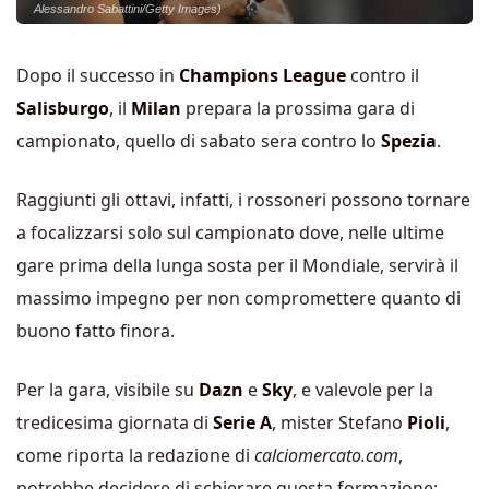
Alessandro Sabattini/Getty Images)
Dopo il successo in
Champions League
contro il
Salisburgo
, il
Milan
prepara la prossima gara di
campionato, quello di sabato sera contro lo
Spezia
.
Raggiunti gli ottavi, infatti, i rossoneri possono tornare
a focalizzarsi solo sul campionato dove, nelle ultime
gare prima della lunga sosta per il Mondiale, servirà il
massimo impegno per non compromettere quanto di
buono fatto finora.
Per la gara, visibile su
Dazn
e
Sky
, e valevole per la
tredicesima giornata di
Serie A
, mister Stefano
Pioli
,
come riporta la redazione di
calciomercato.com
,
potrebbe decidere di schierare questa formazione: