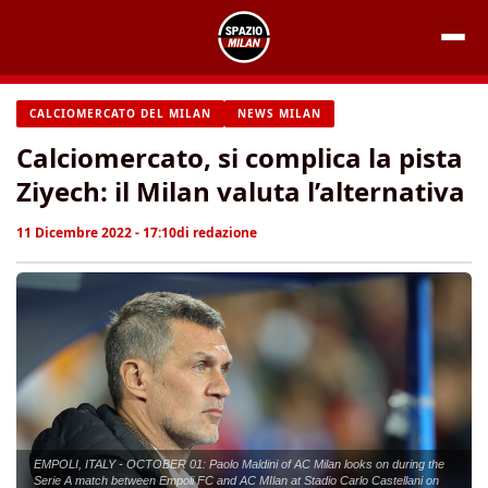
Vai
al
contenuto
CALCIOMERCATO DEL MILAN
NEWS MILAN
Calciomercato, si complica la pista
Ziyech: il Milan valuta l’alternativa
11 Dicembre 2022 - 17:10
di
redazione
EMPOLI, ITALY - OCTOBER 01: Paolo Maldini of AC Milan looks on during the
Serie A match between Empoli FC and AC MIlan at Stadio Carlo Castellani on