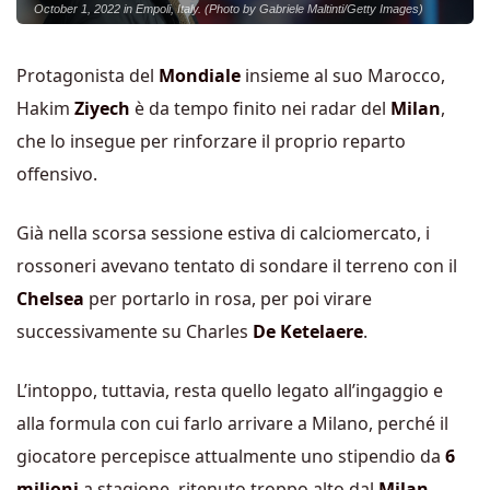
October 1, 2022 in Empoli, Italy. (Photo by Gabriele Maltinti/Getty Images)
Protagonista del
Mondiale
insieme al suo Marocco,
Hakim
Ziyech
è da tempo finito nei radar del
Milan
,
che lo insegue per rinforzare il proprio reparto
offensivo.
Già nella scorsa sessione estiva di calciomercato, i
rossoneri avevano tentato di sondare il terreno con il
Chelsea
per portarlo in rosa, per poi virare
successivamente su Charles
De Ketelaere
.
L’intoppo, tuttavia, resta quello legato all’ingaggio e
alla formula con cui farlo arrivare a Milano, perché il
giocatore percepisce attualmente uno stipendio da
6
milioni
a stagione, ritenuto troppo alto dal
Milan
.