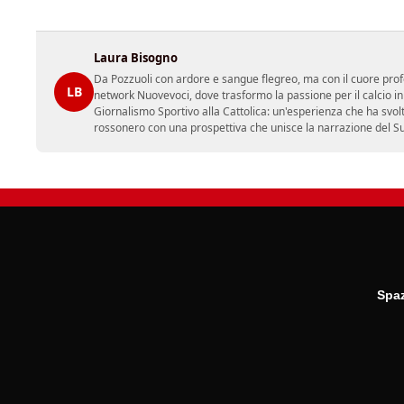
Laura Bisogno
Da Pozzuoli con ardore e sangue flegreo, ma con il cuore prof
LB
network Nuovevoci, dove trasformo la passione per il calcio i
Giornalismo Sportivo alla Cattolica: un'esperienza che ha svol
rossonero con una prospettiva che unisce la narrazione del Sud 
Spaz