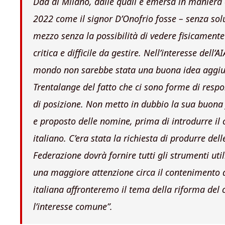
Dda di Milano, dalle quali è emersa in maniera
2022 come il signor D’Onofrio fosse – senza solu
mezzo senza la possibilità di vedere fisicament
critica e difficile da gestire. Nell’interesse dell’
mondo non sarebbe stata una buona idea aggiung
Trentalange del fatto che ci sono forme di resp
di posizione. Non metto in dubbio la sua buona
e proposto delle nomine, prima di introdurre il 
italiano. C’era stata la richiesta di produrre del
Federazione dovrà fornire tutti gli strumenti ut
una maggiore attenzione circa il contenimento d
italiana affronteremo il tema della riforma del 
l’interesse comune”.