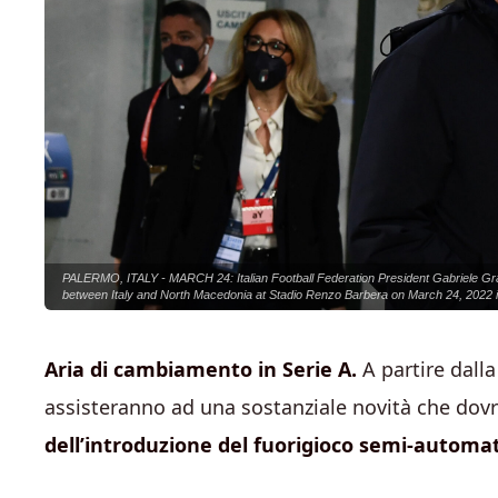
PALERMO, ITALY - MARCH 24: Italian Football Federation President Gabriele Gra
between Italy and North Macedonia at Stadio Renzo Barbera on March 24, 2022 in 
Aria di cambiamento in Serie A.
A partire dalla
assisteranno ad una sostanziale novità che dovr
dell’
introduzione del fuorigioco semi-automa