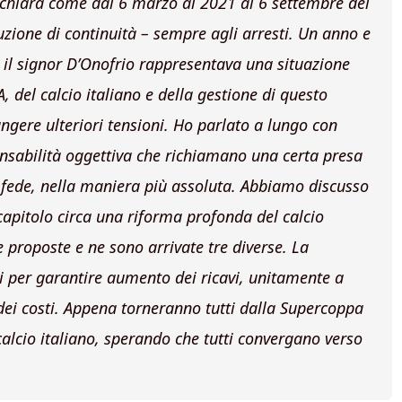
 chiara come dal 6 marzo al 2021 al 6 settembre del
zione di continuità – sempre agli arresti. Un anno e
e il signor D’Onofrio rappresentava una situazione
AIA, del calcio italiano e della gestione di questo
ere ulteriori tensioni. Ho parlato a lungo con
onsabilità oggettiva che richiamano una certa presa
 fede, nella maniera più assoluta. Abbiamo discusso
capitolo circa una riforma profonda del calcio
le proposte e ne sono arrivate tre diverse. La
ili per garantire aumento dei ricavi, unitamente a
ei costi. Appena torneranno tutti dalla Supercoppa
calcio italiano, sperando che tutti convergano verso