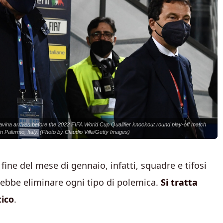
vina arrives before the 2022 FIFA World Cup Qualifier knockout round play-off match
Palermo, Italy. (Photo by Claudio Villa/Getty Images)
 fine del mese di gennaio, infatti, squadre e tifosi
ebbe eliminare ogni tipo di polemica.
Si tratta
tico
.