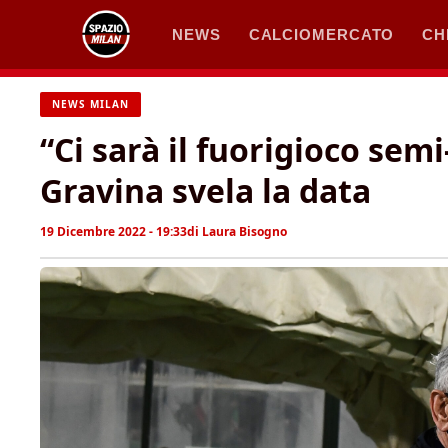
Vai
NEWS
CALCIOMERCATO
CH
al
contenuto
NEWS MILAN
“Ci sarà il fuorigioco sem
Gravina svela la data
19 Dicembre 2022 - 19:33
di
Laura Bisogno