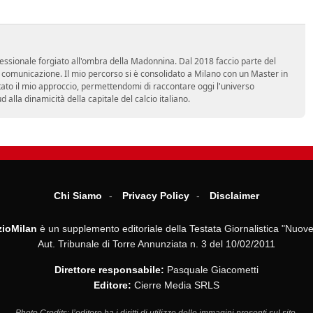
essionale forgiato all'ombra della Madonnina. Dal 2018 faccio parte del
n comunicazione. Il mio percorso si è consolidato a Milano con un Master in
tato il mio approccio, permettendomi di raccontare oggi l'universo
alla dinamicità della capitale del calcio italiano.
Chi Siamo
Privacy Policy
Disclaimer
ioMilan
è un supplemento editoriale della Testata Giornalistica "Nuove
Aut. Tribunale di Torre Annunziata n. 3 del 10/02/2011
Direttore responsabile:
Pasquale Giacometti
Editore:
Cierre Media SRLS
Photo Credits: l’editore ha i diritti di utilizzo delle immagini presenti sul sito.