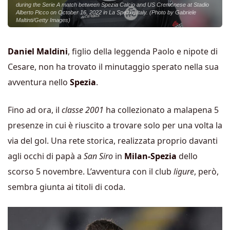
during the Serie A match between Spezia Calcio and US Cremonese at Stadio
Alberto Picco on October 16, 2022 in La Spezia, Italy. (Photo by Gabriele
Maltinti/Getty Images)
Daniel Maldini
, figlio della leggenda Paolo e nipote di
Cesare, non ha trovato il minutaggio sperato nella sua
avventura nello
Spezia
.
Fino ad ora, il
classe 2001
ha collezionato a malapena 5
presenze in cui è riuscito a trovare solo per una volta la
via del gol. Una rete storica, realizzata proprio davanti
agli occhi di papà a
San Siro
in
Milan-Spezia
dello
scorso 5 novembre. L’avventura con il club
ligure
, però,
sembra giunta ai titoli di coda.