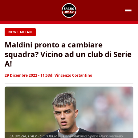
Vai
al
contenuto
NEWS MILAN
Maldini pronto a cambiare
squadra? Vicino ad un club di Serie
A!
29 Dicembre 2022 - 11:53
di
Vincenzo Costantino
LA SPEZIA, ITALY - OCTOBER 16: Daniel Maldini of Spezia Calcio warm-up