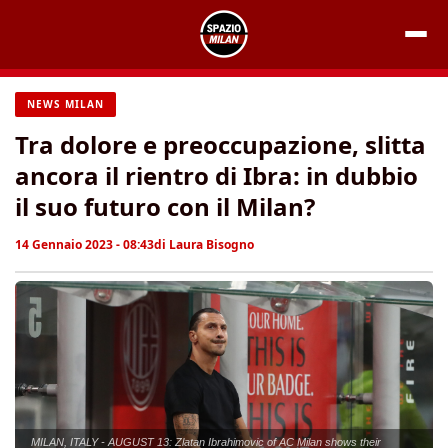
Vai
al
contenuto
NEWS MILAN
Tra dolore e preoccupazione, slitta
ancora il rientro di Ibra: in dubbio
il suo futuro con il Milan?
14 Gennaio 2023 - 08:43
di
Laura Bisogno
MILAN, ITALY - AUGUST 13: Zlatan Ibrahimovic of AC Milan shows their