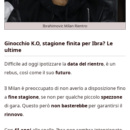
Ibrahimovic Milan Rientro
Ginocchio K.O, stagione finita per Ibra? Le
ultime
Difficile ad oggi ipotizzare la
data del rientro
, è un
rebus, così come il suo
futuro
.
Il Milan è preoccupato di non averlo a disposizione fino
a
fine stagione
, se non per qualche piccolo
spezzone
di gara. Questo però
non basterebbe
per garantirsi il
rinnovo
.
Con
41 anni
alle spalle, Ibra non sembra intenzionato