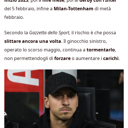
inizio 2023
, poi a
fine mese
, poi al
derby con l’Inter
del 5 febbraio, infine a
Milan-Tottenham
di metà
febbraio.
Secondo la
Gazzetta dello Sport
, il rischio è che possa
slittare ancora una volta
. Il ginocchio sinistro,
operato lo scorso maggio, continua a
tormentarlo
,
non permettendogli di
forzare
o aumentare i
carichi
.