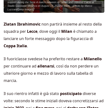
support during the Serie A match between AC MIlan and Udinese Calcio at
Stadio Giuseppe Meazza on August 13, 2022 in Milan, . (Photo by Marco
Luzzani/Getty Images)
Zlatan Ibrahimovic
non partirà insieme al resto della
squadra per
Lecce
, dove oggi il
Milan
è chiamato a
lanciare un forte messaggio dopo la figuraccia di
Coppa Italia
.
Il fuoriclasse svedese ha preferito restare a
Milanello
per continuare ad
allenarsi
, così da non perdere un
ulteriore giorno e mezzo di lavoro sulla tabella di
marcia.
Il suo rientro infatti è già stato
posticipato
diverse
volte: secondo le stime iniziali doveva concretizzarsi ad