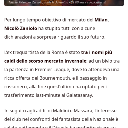
Niente Milan per Zaniolo, vuole la Juventus - 29 06 ansa spaziomilan.it
Per lungo tempo obiettivo di mercato del
Milan
,
Nicolò Zaniolo
ha stupito tutti con alcune
dichiarazioni a sorpresa riguardo il suo futuro.
L’ex trequartista della Roma è stato
tra i nomi più
caldi dello scorso mercato invernale
: ad un bivio tra
la partenza in Premier League, dove lo attendeva una
ricca offerta del Bournemouth, e il passaggio in
rossonero, alla fine quest’ultimo ha optato per il
trasferimento last-minute al Galatasaray.
In seguito agli addii di Maldini e Massara, l’interesse
del club nei confronti del fantasista della Nazionale è
calato nettamente e il Diavolo ha preferito virare su