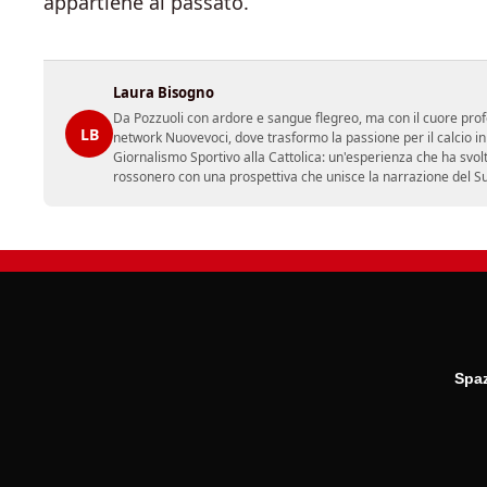
appartiene al passato.
Laura Bisogno
Da Pozzuoli con ardore e sangue flegreo, ma con il cuore prof
LB
network Nuovevoci, dove trasformo la passione per il calcio i
Giornalismo Sportivo alla Cattolica: un'esperienza che ha svol
rossonero con una prospettiva che unisce la narrazione del Sud 
Spaz