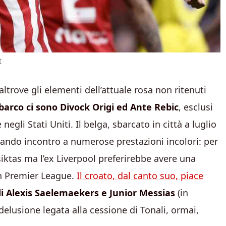
t
altrove gli elementi dell’attuale rosa non ritenuti
 sbarco ci sono Divock Origi ed Ante Rebic
, esclusi
negli Stati Uniti. Il belga, sbarcato in città a luglio
ndando incontro a numerose prestazioni incolori: per
esiktas ma l’ex Liverpool preferirebbe avere una
in Premier League.
Il croato, dal canto suo, piace
e di Alexis Saelemaekers e Junior Messias
(in
delusione legata alla cessione di Tonali, ormai,