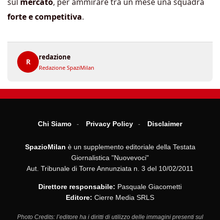
sul
mercato
, per ammirare tra un mese una squadra
forte e competitiva
.
redazione
R
Redazione SpaziMilan
Chi Siamo
Privacy Policy
Disclaimer
SpazioMilan
è un supplemento editoriale della Testata
Giornalistica "Nuovevoci"
Aut. Tribunale di Torre Annunziata n. 3 del 10/02/2011
Direttore responsabile:
Pasquale Giacometti
Editore:
Cierre Media SRLS
Photo Credits: l’editore ha i diritti di utilizzo delle immagini presenti sul