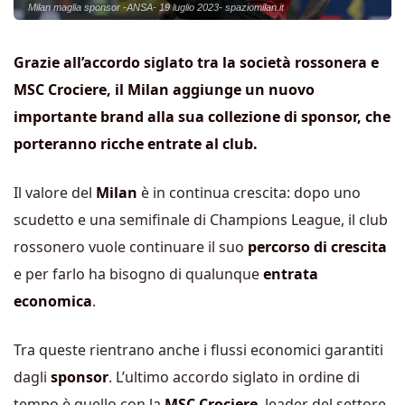
Milan maglia sponsor -ANSA- 19 luglio 2023- spaziomilan.it
Grazie all’accordo siglato tra la società rossonera e
MSC Crociere, il Milan aggiunge un nuovo
importante brand alla sua collezione di sponsor, che
porteranno ricche entrate al club.
Il valore del
Milan
è in continua crescita: dopo uno
scudetto e una semifinale di Champions League, il club
rossonero vuole continuare il suo
percorso di crescita
e per farlo ha bisogno di qualunque
entrata
economica
.
Tra queste rientrano anche i flussi economici garantiti
dagli
sponsor
. L’ultimo accordo siglato in ordine di
tempo è quello con la
MSC Crociere
, leader del settore