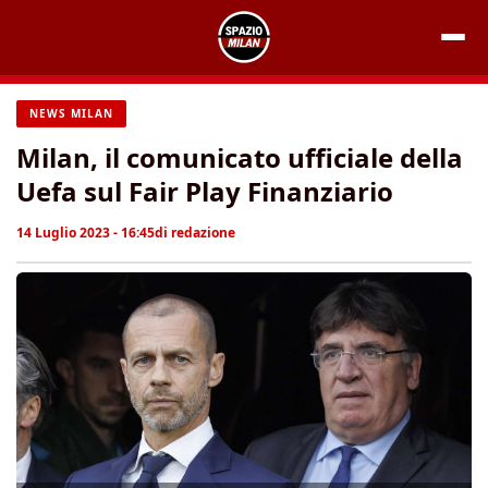
Vai
al
contenuto
NEWS MILAN
Milan, il comunicato ufficiale della
Uefa sul Fair Play Finanziario
14 Luglio 2023 - 16:45
di
redazione