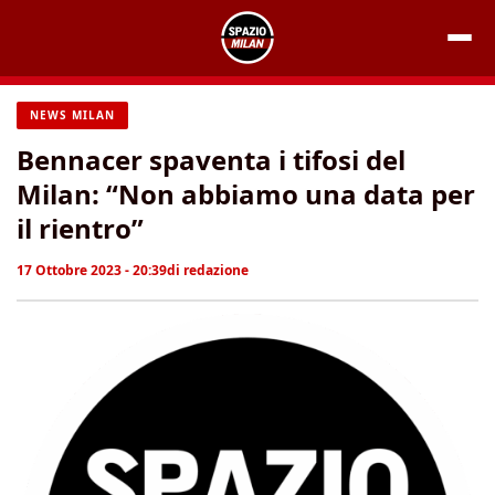
Vai
al
contenuto
NEWS MILAN
Bennacer spaventa i tifosi del
Milan: “Non abbiamo una data per
il rientro”
17 Ottobre 2023 - 20:39
di
redazione