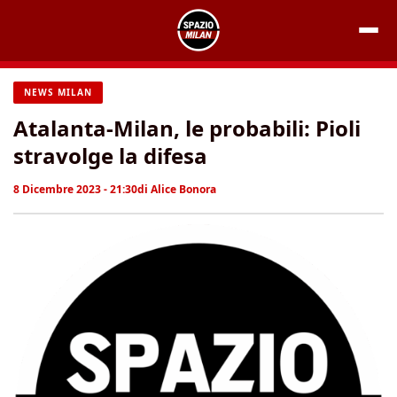
Vai
al
contenuto
NEWS MILAN
Atalanta-Milan, le probabili: Pioli
stravolge la difesa
8 Dicembre 2023 - 21:30
di
Alice Bonora