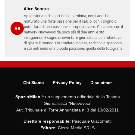
Alice Bonora
Appassionata di sport fin da bambina, negli anni ho
maturato una forte passione per il calcio, con il sogno di
poter fare di una passione il proprio lavoro. Collaboro con il
AB
network Nuovevoci da poco più di due anni e sto
inseguendo il sogno di diventare giornalista, con l'obiettivo
di girare il mondo. Ho studiato inglese, tedesco e spagnolo
e sto nutrendo una piccola passione, quella della fotografia.
Chi Siamo
Privacy Policy
Disclaimer
SpazioMilan
è un supplemento editoriale della Testata
Giornalistica "Nuovevoci"
Aut. Tribunale di Torre Annunziata n. 3 del 10/02/2011
Direttore responsabile:
Pasquale Giacometti
Editore:
Cierre Media SRLS