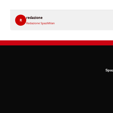
redazione
R
Redazione SpaziMilan
Spaz