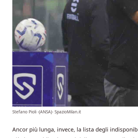
Stefano Pioli -(ANSA)- SpazioMilan.it
Ancor più lunga, invece, la lista degli indisponibi