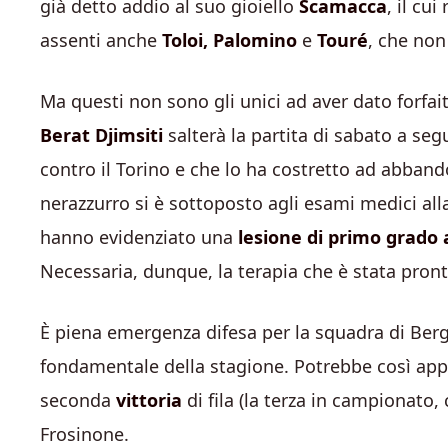
già detto addio al suo gioiello
Scamacca
, il cu
assenti anche
Toloi, Palomino
e
Touré
, che non
Ma questi non sono gli unici ad aver dato forfait
Berat Djimsiti
salterà la partita di sabato a seg
contro il Torino e che lo ha costretto ad abbando
nerazzurro si è sottoposto agli esami medici alla
hanno evidenziato una
lesione di primo grado 
Necessaria, dunque, la terapia che è stata pron
È piena emergenza difesa per la squadra di Ber
fondamentale della stagione. Potrebbe così appr
seconda
vittoria
di fila (la terza in campionato, 
Frosinone.