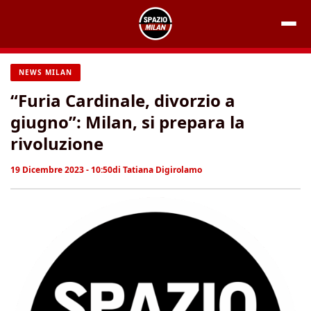
Vai
al
contenuto
NEWS MILAN
“Furia Cardinale, divorzio a
giugno”: Milan, si prepara la
rivoluzione
19 Dicembre 2023 - 10:50
di
Tatiana Digirolamo