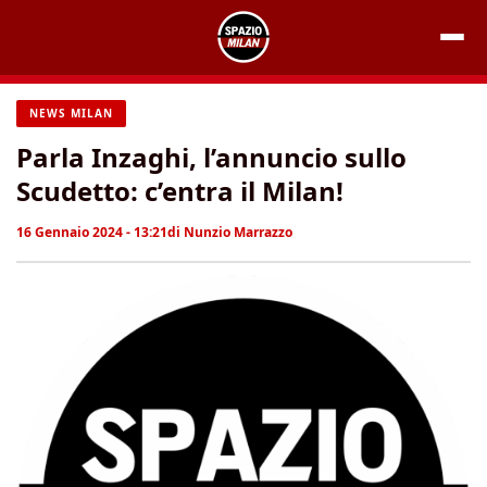
Vai
al
contenuto
NEWS MILAN
Parla Inzaghi, l’annuncio sullo
Scudetto: c’entra il Milan!
16 Gennaio 2024 - 13:21
di
Nunzio Marrazzo