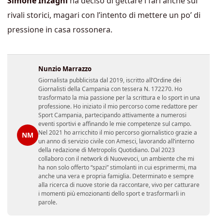
Simone Inzaghi
ha deciso di gettare i fari anche sui
rivali storici, magari con l’intento di mettere un po’ di
pressione in casa rossonera.
Nunzio Marrazzo
Giornalista pubblicista dal 2019, iscritto all’Ordine dei
Giornalisti della Campania con tessera N. 172270. Ho
trasformato la mia passione per la scrittura e lo sport in una
professione. Ho iniziato il mio percorso come redattore per
Sport Campania, partecipando attivamente a numerosi
eventi sportivi e affinando le mie competenze sul campo.
Nel 2021 ho arricchito il mio percorso giornalistico grazie a
NM
un anno di servizio civile con Amesci, lavorando all’interno
della redazione di Metropolis Quotidiano. Dal 2023
collaboro con il network di Nuovevoci, un ambiente che mi
ha non solo offerto “spazi” stimolanti in cui esprimermi, ma
anche una vera e propria famiglia. Determinato e sempre
alla ricerca di nuove storie da raccontare, vivo per catturare
i momenti più emozionanti dello sport e trasformarli in
parole.