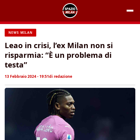
Vai
al
contenuto
NEWS MILAN
Leao in crisi, l’ex Milan non si
risparmia: “È un problema di
testa”
13 Febbraio 2024 - 19:51
di
redazione