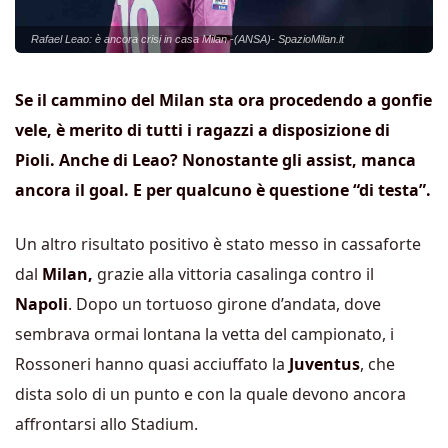
Rafael Leao: è ancora crisi in casa Milan -(ANSA)- SpazioMilan.it
Se il cammino del Milan sta ora procedendo a gonfie
vele, è merito di tutti i ragazzi a disposizione di
Pioli. Anche di Leao? Nonostante gli assist, manca
ancora il goal. E per qualcuno è questione “di testa”.
Un altro risultato positivo è stato messo in cassaforte
dal
Milan,
grazie alla vittoria casalinga contro il
Napoli
. Dopo un tortuoso girone d’andata, dove
sembrava ormai lontana la vetta del campionato, i
Rossoneri hanno quasi acciuffato la
Juventus
, che
dista solo di un punto e con la quale devono ancora
affrontarsi allo Stadium.