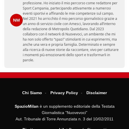
professione. Ho iniziato il mio percorso come redattore per
Sport Campania, partecipando attivamente a numerosi
eventi sportivi e affinando le mie competenze sul campo.
Nel 2021 ho arricchito il mio percorso giornalistico grazie a
NM
un anno di servizio civile con Amesci, lavorando all’interno
della redazione di Metropolis Quotidiano. Dal 2023
collaboro con il network di Nuovevoci, un ambiente che mi
ha non solo offerto “spazi” stimolanti in cui esprimermi, ma
anche una vera e propria famiglia. Determinato e sempre
alla ricerca di nuove storie da raccontare, vivo per catturare
i momenti più emozionanti dello sport e trasformarli in
parole.
Chi Siamo
Privacy Policy
Disclaimer
SpazioMilan
è un supplemento editoriale della Testata
Giornalistica "Nuovevoci"
Aut. Tribunale di Torre Annunziata n. 3 del 10/02/2011