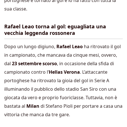
portoghese è tornato al gol e lo ha fatto con tutta la
sua classe.
Rafael Leao torna al gol: eguagliata una
vecchia leggenda rossonera
Dopo un lungo digiuno,
Rafael Leao
ha ritrovato il gol
in campionato, che mancava da cinque mesi, ovvero,
dal
23 settembre scorso
, in occasione della sfida di
campionato contro l’
Hellas Verona
. L’attaccante
portoghese ha ritrovato la gioia del gol in Serie A
illuminando il pubblico dello stadio San Siro con una
giocata da vero e proprio fuoriclasse. Tuttavia, non è
bastata al
Milan
di Stefano Pioli per portare a casa una
vittoria che manca da tre gare.