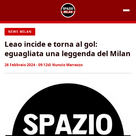
Vai
al
contenuto
NEWS MILAN
Leao incide e torna al gol:
eguagliata una leggenda del Milan
26 Febbraio 2024 - 09:12
di
Nunzio Marrazzo