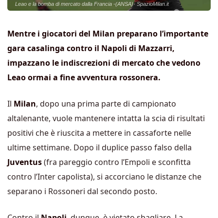
Leao e la bomba di mercato dalla Francia -(ANSA)- SpazioMilan.it
Mentre i giocatori del Milan preparano l’importante
gara casalinga contro il Napoli di Mazzarri,
impazzano le indiscrezioni di mercato che vedono
Leao ormai a fine avventura rossonera.
Il
Milan
, dopo una prima parte di campionato
altalenante, vuole mantenere intatta la scia di risultati
positivi che è riuscita a mettere in cassaforte nelle
ultime settimane. Dopo il duplice passo falso della
Juventus
(fra pareggio contro l’Empoli e sconfitta
contro l’Inter capolista), si accorciano le distanze che
separano i Rossoneri dal secondo posto.
Contro il
Napoli
, dunque, è vietato sbagliare. La