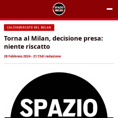
Vai
al
contenuto
CALCIOMERCATO DEL MILAN
Torna al Milan, decisione presa:
niente riscatto
28 Febbraio 2024 - 21:15
di
redazione