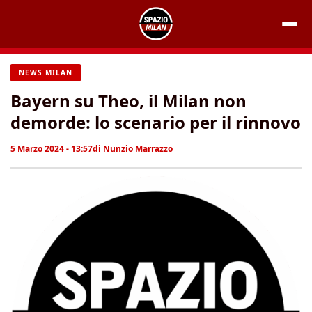
Vai
al
contenuto
NEWS MILAN
Bayern su Theo, il Milan non
demorde: lo scenario per il rinnovo
5 Marzo 2024 - 13:57
di
Nunzio Marrazzo