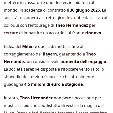
mettere in cassaforte uno dei terzini più forti al
mondo, in scadenza di contratto il
30 giugno 2026
. La
società rossonera a stretto giro dovrebbe dare il via ai
colloqui con l’entourage di
Theo Hernandez
per
cercare di imbastire un accordo sul fronte
rinnovo
.
L’idea del
Milan
è quella di mettere fine al
corteggiamento del
Bayern
, garantendo a
Theo
Hernandez
un considerevole
aumento dell’ingaggio
.
La società sarebbe disposta a ritoccare
verso l’alto lo
stipendio del terzino francese, che attualmente
guadagna
4,5 milioni di euro a stagione
.
Intanto,
Theo Hernandez
non perde occasione per
mostrarsi più che soddisfatto di vestire la maglia del
Milan. Proprio ieri, il terzino francese è stato premiato