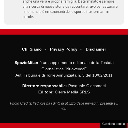
anche una vera e propria famiglia. Determinato e sempre
alla ricerca di nuove storie da raccontare, vivo per catturare
i momenti più emozionanti dello sport e trasformarli in
parole.
Chi Siamo
Privacy Policy
Disclaimer
SpazioMilan
è un supplemento editoriale della Testata
Giornalistica "Nuovevoci"
Aut. Tribunale di Torre Annunziata n. 3 del 10/02/2011
Direttore responsabile:
Pasquale Giacometti
Editore:
Cierre Media SRLS
Photo Credits: l’editore ha i diritti di utilizzo delle immagini presenti sul
sito.
Gestione cookie