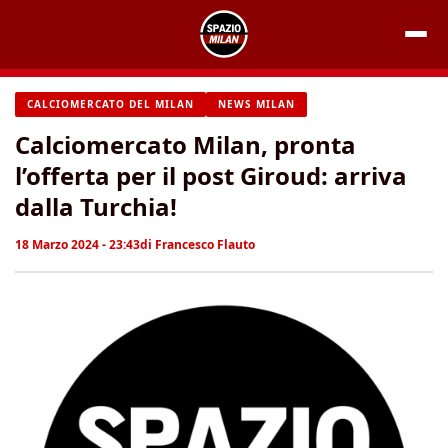
Vai
al
contenuto
CALCIOMERCATO DEL MILAN
NEWS MILAN
Calciomercato Milan, pronta
l’offerta per il post Giroud: arriva
dalla Turchia!
18 Marzo 2024 - 23:43
di
Francesco Flauto