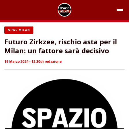
Vai
al
contenuto
NEWS MILAN
Futuro Zirkzee, rischio asta per il
Milan: un fattore sarà decisivo
19 Marzo 2024 - 12:20
di
redazione