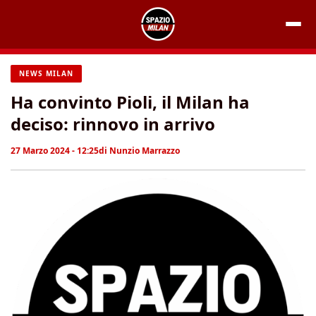
Vai
al
contenuto
NEWS MILAN
Ha convinto Pioli, il Milan ha
deciso: rinnovo in arrivo
27 Marzo 2024 - 12:25
di
Nunzio Marrazzo