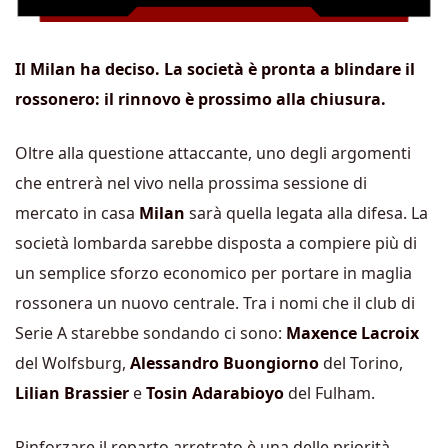
Il Milan ha deciso. La società è pronta a blindare il
rossonero: il rinnovo è prossimo alla chiusura.
Oltre alla questione attaccante, uno degli argomenti
che entrerà nel vivo nella prossima sessione di
mercato in casa
Milan
sarà quella legata alla difesa. La
società lombarda sarebbe disposta a compiere più di
un semplice sforzo economico per portare in maglia
rossonera un nuovo centrale. Tra i nomi che il club di
Serie A starebbe sondando ci sono:
Maxence Lacroix
del Wolfsburg,
Alessandro Buongiorno
del Torino,
Lilian Brassier
e
Tosin Adarabioyo
del Fulham.
Rinforzare il reparto arretrato è una delle priorità