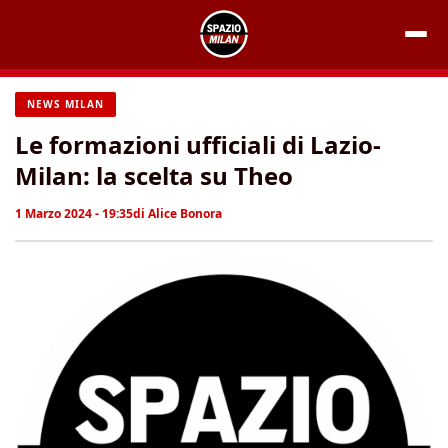
Vai
al
contenuto
NEWS MILAN
Le formazioni ufficiali di Lazio-
Milan: la scelta su Theo
1 Marzo 2024 - 19:35
di
Alice Bonora