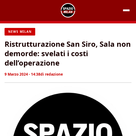
Vai
al
contenuto
NEWS MILAN
Ristrutturazione San Siro, Sala non
demorde: svelati i costi
dell’operazione
9 Marzo 2024 - 14:38
di
redazione