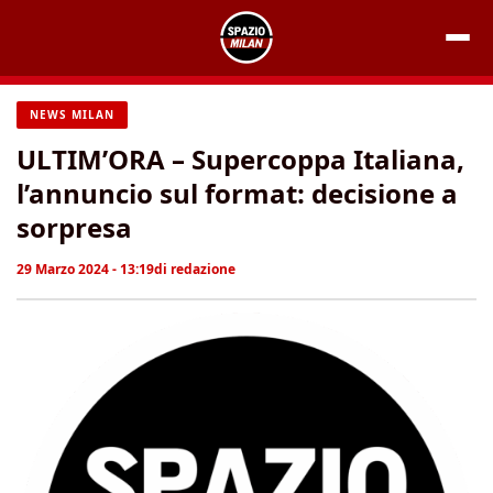
Vai
al
contenuto
NEWS MILAN
ULTIM’ORA – Supercoppa Italiana,
l’annuncio sul format: decisione a
sorpresa
29 Marzo 2024 - 13:19
di
redazione