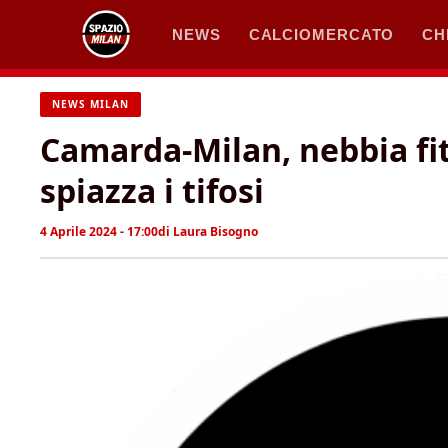
Vai
NEWS
CALCIOMERCATO
CH
al
contenuto
NEWS MILAN
Camarda-Milan, nebbia fitt
spiazza i tifosi
4 Aprile 2024 - 17:00
di
Laura Bisogno