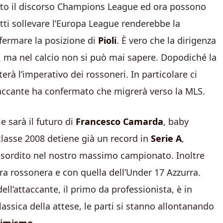
cato il discorso Champions League ed ora possono
ti sollevare l’Europa League renderebbe la
ermare la posizione di
Pioli
. È vero che la dirigenza
an, ma nel calcio non si può mai sapere. Dopodiché la
à l’imperativo dei rossoneri. In particolare ci
taccante ha confermato che migrerà verso la MLS.
 sarà il futuro di
Francesco Camarda
, baby
 classe 2008 detiene già un record in
Serie A
,
 esordito nel nostro massimo campionato. Inoltre
a rossonera e con quella dell’Under 17 Azzurra.
ell’attaccante, il primo da professionista, è in
lassica della attese, le parti si stanno allontanando