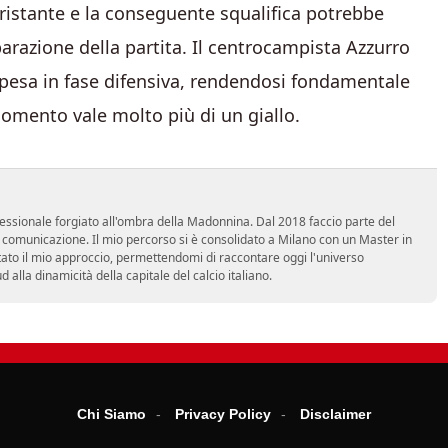
i Cristante e la conseguente squalifica potrebbe
arazione della partita. Il centrocampista Azzurro
spesa in fase difensiva, rendendosi fondamentale
 momento vale molto più di un giallo.
essionale forgiato all'ombra della Madonnina. Dal 2018 faccio parte del
n comunicazione. Il mio percorso si è consolidato a Milano con un Master in
tato il mio approccio, permettendomi di raccontare oggi l'universo
alla dinamicità della capitale del calcio italiano.
Chi Siamo
Privacy Policy
Disclaimer