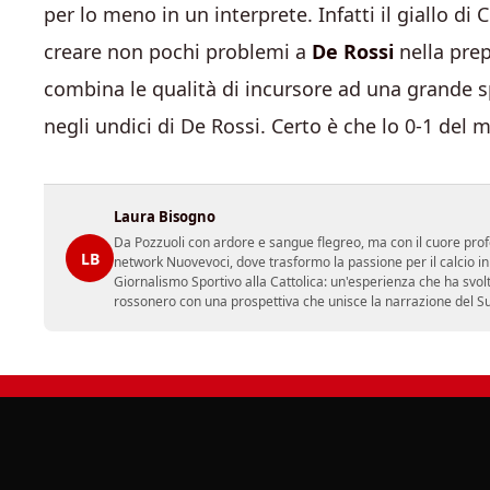
per lo meno in un interprete. Infatti il giallo d
creare non pochi problemi a
De Rossi
nella prep
combina le qualità di incursore ad una grande 
negli undici di De Rossi. Certo è che lo 0-1 del
Laura Bisogno
Da Pozzuoli con ardore e sangue flegreo, ma con il cuore prof
LB
network Nuovevoci, dove trasformo la passione per il calcio i
Giornalismo Sportivo alla Cattolica: un'esperienza che ha svol
rossonero con una prospettiva che unisce la narrazione del Sud 