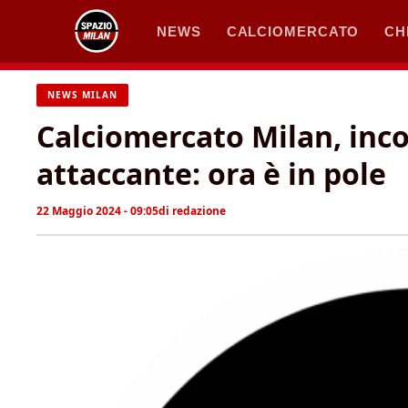
Vai
NEWS
CALCIOMERCATO
CH
al
contenuto
NEWS MILAN
Calciomercato Milan, inco
attaccante: ora è in pole
22 Maggio 2024 - 09:05
di
redazione