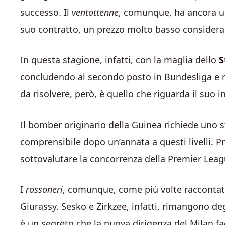
successo. Il
ventottenne
, comunque, ha ancora 
suo contratto, un prezzo molto basso consider
In questa stagione, infatti, con la maglia dello
S
concludendo al secondo posto in Bundesliga e 
da risolvere, però, è quello che riguarda il suo 
Il bomber originario della Guinea richiede uno 
comprensibile dopo un’annata a questi livelli. P
sottovalutare la concorrenza della Premier League
I
rossoneri
, comunque, come più volte raccontat
Giurassy. Sesko e Zirkzee, infatti, rimangono de
è un segreto che la nuova dirigenza del Milan fac