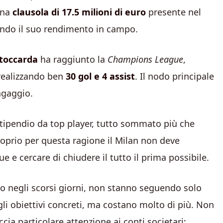
una
clausola di 17.5 milioni di euro
presente nel
ando il suo rendimento in campo.
toccarda
ha raggiunto la
Champions League
,
realizzando ben
30 gol e 4 assist
. Il nodo principale
ingaggio.
stipendio da top player, tutto sommato più che
roprio per questa ragione il Milan non deve
 e cercare di chiudere il tutto il prima possibile.
o negli scorsi giorni, non stanno seguendo solo
gli obiettivi concreti, ma costano molto di più. Non
cia particolare attenzione ai conti societari: