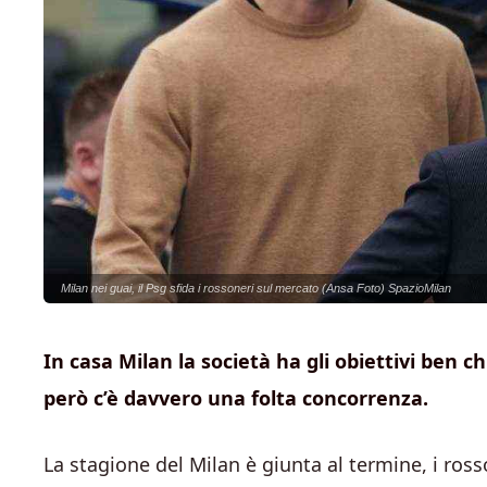
Milan nei guai, il Psg sfida i rossoneri sul mercato (Ansa Foto) SpazioMilan
In casa Milan la società ha gli obiettivi ben c
però c’è davvero una folta concorrenza.
La stagione del Milan è giunta al termine, i ros