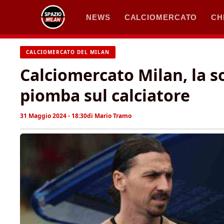
Vai
NEWS
CALCIOMERCATO
CH
al
contenuto
CALCIOMERCATO DEL MILAN
Calciomercato Milan, la so
piomba sul calciatore
31 Maggio 2024 - 18:30
di
Mario Tramo