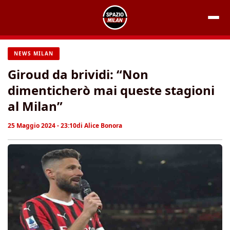
Vai
al
contenuto
NEWS MILAN
Giroud da brividi: “Non
dimenticherò mai queste stagioni
al Milan”
25 Maggio 2024 - 23:10
di
Alice Bonora