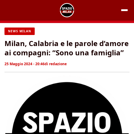
Vai
al
contenuto
NEWS MILAN
Milan, Calabria e le parole d’amore
ai compagni: “Sono una famiglia”
25 Maggio 2024 - 20:46
di
redazione