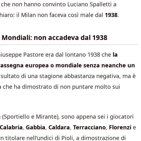
i) che non hanno convinto Luciano Spalletti a
chiaro: il Milan non faceva così male dal
1938
.
o Mondiali: non accadeva dal 1938
Giuseppe Pastore era dal lontano 1938 che
la
a rassegna europea o mondiale senza neanche un
 risultato di una stagione abbastanza negativa, ma è
a che ha dimostrato di non puntare molto sui
Sportiello e Mirante), sono appena sei i giocatori
Calabria
,
Gabbia
,
Caldara
,
Terracciano
,
Florenzi
e
n titolare nell’undici di Pioli, a dimostrazione di