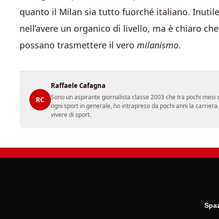
quanto il Milan sia tutto fuorché italiano. Inutile
nell’avere un organico di livello, ma è chiaro ch
possano trasmettere il vero
milanismo
.
Raffaele Cafagna
Sono un aspirante giornalista classe 2003 che tra pochi mesi c
RC
ogni sport in generale, ho intrapreso da pochi anni la carrier
vivere di sport.
Spaz