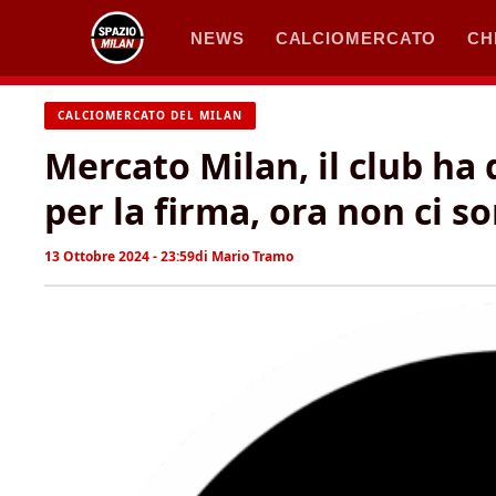
Vai
NEWS
CALCIOMERCATO
CH
al
contenuto
CALCIOMERCATO DEL MILAN
Mercato Milan, il club ha 
per la firma, ora non ci s
13 Ottobre 2024 - 23:59
di
Mario Tramo