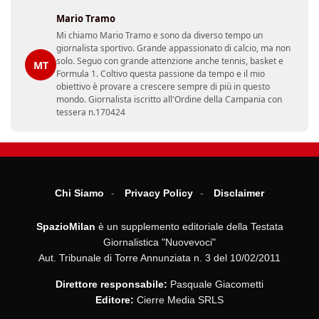
Mario Tramo
Mi chiamo Mario Tramo e sono da diverso tempo un
giornalista sportivo. Grande appassionato di calcio, ma non
solo. Seguo con grande attenzione anche tennis, basket e
MT
Formula 1. Coltivo questa passione da tempo e il mio
obiettivo è provare a crescere sempre di più in questo
mondo. Giornalista iscritto all'Ordine della Campania con
tessera n.170424
Chi Siamo
Privacy Policy
Disclaimer
SpazioMilan
è un supplemento editoriale della Testata
Giornalistica "Nuovevoci"
Aut. Tribunale di Torre Annunziata n. 3 del 10/02/2011
Direttore responsabile:
Pasquale Giacometti
Editore:
Cierre Media SRLS