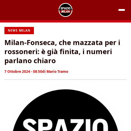
Vai
al
contenuto
NEWS MILAN
Milan-Fonseca, che mazzata per i
rossoneri: è già finita, i numeri
parlano chiaro
7 Ottobre 2024 - 08:50
di
Mario Tramo