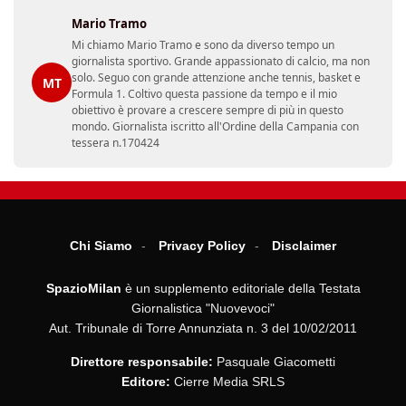
Mario Tramo
Mi chiamo Mario Tramo e sono da diverso tempo un
giornalista sportivo. Grande appassionato di calcio, ma non
solo. Seguo con grande attenzione anche tennis, basket e
MT
Formula 1. Coltivo questa passione da tempo e il mio
obiettivo è provare a crescere sempre di più in questo
mondo. Giornalista iscritto all'Ordine della Campania con
tessera n.170424
Chi Siamo
Privacy Policy
Disclaimer
SpazioMilan
è un supplemento editoriale della Testata
Giornalistica "Nuovevoci"
Aut. Tribunale di Torre Annunziata n. 3 del 10/02/2011
Direttore responsabile:
Pasquale Giacometti
Editore:
Cierre Media SRLS