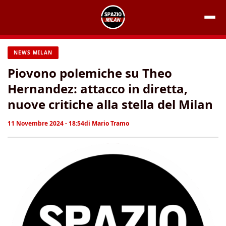
Vai
al
contenuto
NEWS MILAN
Piovono polemiche su Theo
Hernandez: attacco in diretta,
nuove critiche alla stella del Milan
11 Novembre 2024 - 18:54
di
Mario Tramo